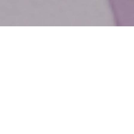
Il seminario
“
Reincarnazione
“
Un viaggio tra filosofia, tradizioni
sapienziali e riflessione
contemporanea per avvicinarci ad
una delle domande più profonde
sull’esistenza umana.